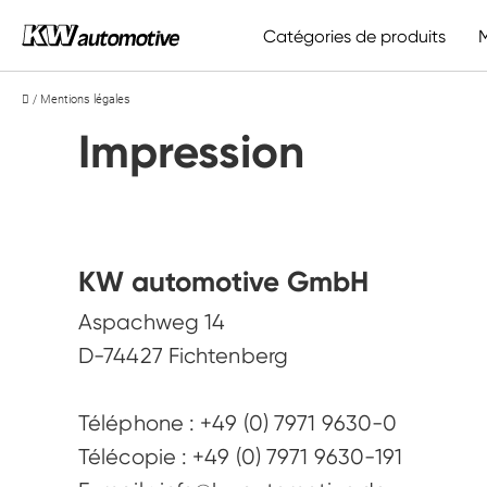
Catégories de produits
/
Mentions légales
Technologie de suspension
Jantes et accessoires
KW suspensions
BBS
Inégalé depuis 1992
Jantes de haute qualité
Impression 
Abaissement
Voir toutes les jantes
Remplacement série
Style-Accessoires
Rehaussement
Système de roues standard
Tout montrer
Système de roues Unlimited
KW automotive GmbH
Accessoires suspension
Aspachweg 14

D-74427 Fichtenberg

Téléphone : +49 (0) 7971 9630-0 

Télécopie : +49 (0) 7971 9630-191 
