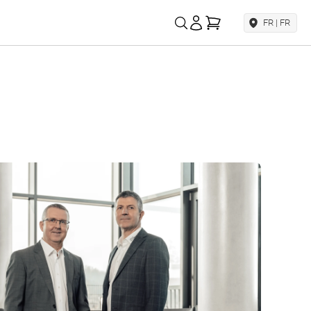
Mon panier
FR | FR
AP Sportfahrwerke
Plus de marques
Pour les fans de rapport qualité-prix
Ascher Racing
Volants de simracing
TrackTime
Full-Motion Racing
Simulator
LSD Doors
Lambo Style Doors