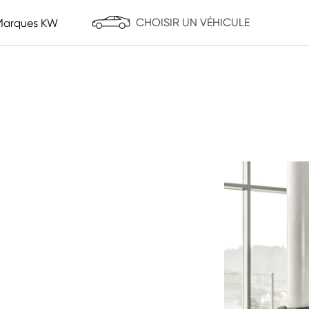
CHOISIR UN VÉHICULE
Marques KW
Entretoises de roues
Marchandise
ST suspensions
Reiger Suspension
Make it Yours!
Pour un terrain exceptionnel
Entretoises de roue
Marchandise
Écrous/Verrous de roue
Vêtements
Boulons/Verrous de jante
Extensions de moyeu
Portes style Lambo
Portes style Lambo
Ressorts à gaz
Accessoires et divers