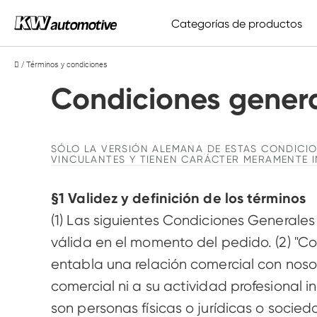
Categorías de productos
/
Términos y condiciones
Tecnología de suspensión
Llantas y accesorios
KW suspensions
BBS
Sin rival desde 1992
Ruedas de alta calidad
Condiciones genera
Bajada
Mostrar todas las llantas
Repuesto de serie
Estilo-Accesorios
Elevación
Sistema de ruedas estándar
SÓLO LA VERSIÓN ALEMANA DE ESTAS CONDICIO
VINCULANTES Y TIENEN CARÁCTER MERAMENTE 
Mostrar todo
Sistema de ruedas Unlimited
§1 Validez y definición de los términos
Suspensión Accesorios
(1) Las siguientes Condiciones Generales 
válida en el momento del pedido. (2) "C
entabla una relación comercial con noso
comercial ni a su actividad profesional i
son personas físicas o jurídicas o socie