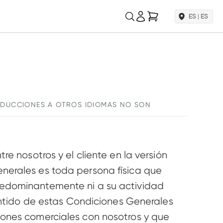
Mi cesta
ES | ES
AP Sportfahrwerke
Más Marcas
Para fanáticos de la relación calidad-precio
Ascher Racing
Volantes de simracing
TrackTime
Full-Motion Racing
RADUCCIONES A OTROS IDIOMAS NO SON
Simulator
LSD Doors
Lambo Style Doors
e nosotros y el cliente en la versión 
nerales es toda persona física que 
redominantemente ni a su actividad 
entido de estas Condiciones Generales 
iones comerciales con nosotros y que 