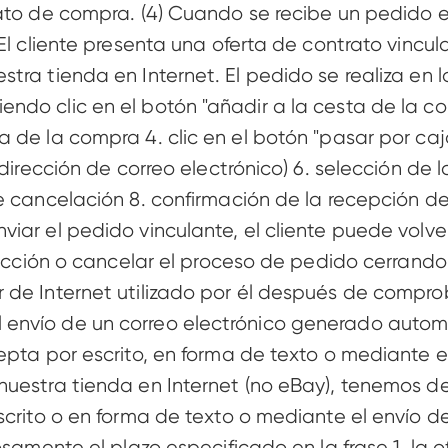
ato de compra. (4) Cuando se recibe un pedido en
 El cliente presenta una oferta de contrato vincu
ra tienda en Internet. El pedido se realiza en los
ndo clic en el botón "añadir a la cesta de la co
 de la compra 4. clic en el botón "pasar por caja
 dirección de correo electrónico) 6. selección de 
e cancelación 8. confirmación de la recepción de
ar el pedido vinculante, el cliente puede volver 
oducción o cancelar el proceso de pedido cerrando
 de Internet utilizado por él después de compro
envío de un correo electrónico generado automá
pta por escrito, en forma de texto o mediante el
uestra tienda en Internet (no eBay), tenemos de
scrito o en forma de texto o mediante el envío d
osamente el plazo especificado en la frase 1, la o