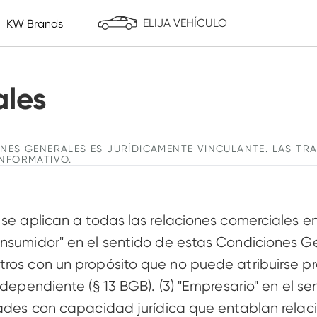
ELIJA VEHÍCULO
KW Brands
Separadores de rueda
Mercancía
ST suspensions
Reiger Suspension
Make it Yours!
Para terrenos excepcionales
les 
Separadores de ruedas
Mercancía
Tuercas/cerrojos de rueda
Ropa
Tornillos/cerrojos de rueda
NES GENERALES ES JURÍDICAMENTE VINCULANTE. LAS T
INFORMATIVO.
Extensiones de buje
se aplican a todas las relaciones comerciales entr
Puertas Estilo Lambo
onsumidor" en el sentido de estas Condiciones Ge
Puertas Estilo Lambo
tros con un propósito que no puede atribuirse p
muelles de compresión de gas
ndependiente (§ 13 BGB). (3) "Empresario" en el s
Accesorios y Varios
dades con capacidad jurídica que entablan relac