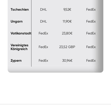
Tschechien
DHL
9,52€
FedEx
Ungarn
DHL
11,90€
FedEx
Vatikanstadt
FedEx
23,80€
FedEx
Vereinigtes 
FedEx
23,52 GBP
FedEx
35
Königreich
Zypern
FedEx
30,94€
FedEx