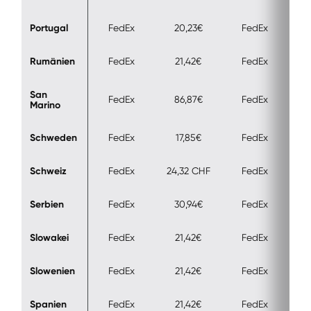
Portugal
FedEx
20,23€
FedEx
Rumänien
FedEx
21,42€
FedEx
San 
FedEx
86,87€
FedEx
Marino
Schweden
FedEx
17,85€
FedEx
Schweiz
FedEx
24,32 CHF
FedEx
13
Serbien
FedEx
30,94€
FedEx
Slowakei
FedEx
21,42€
FedEx
Slowenien
FedEx
21,42€
FedEx
Spanien
FedEx
21,42€
FedEx