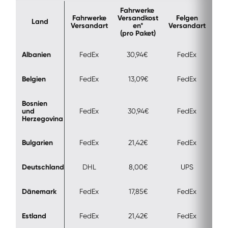
Fahrwerke 
Fahrwerke
Versandkost
Felgen
Ver
Land
Versandart
en*

Versandart
(pro Paket)
(pr
Albanien
FedEx
30,94€ 
FedEx
Belgien
FedEx
13,09€
FedEx
Bosnien 
und 
FedEx
30,94€
FedEx
Herzegovina
Bulgarien
FedEx
21,42€
FedEx
Deutschland
DHL
8,00€
UPS
Dänemark
FedEx
17,85€
FedEx
Estland
FedEx
21,42€
FedEx