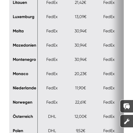
Litauen
FedEx
21,42€
FedEx
Luxemburg
FedEx
13,09€
FedEx
Malta
FedEx
30,94€
FedEx
Mazedonien
FedEx
30,94€
FedEx
Montenegro
FedEx
30,94€
FedEx
Monaco
FedEx
20,23€
FedEx
Niederlande
FedEx
11,90€
FedEx
Norwegen
FedEx
22,61€
FedEx
Österreich
DHL
12,00€
FedEx
Polen
DHL
9,52€
FedEx