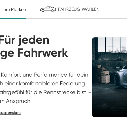
FAHRZEUG WÄHLEN
nsere Marken
ST suspensions
Reiger Suspension
Make it Yours!
Für extreme Bedingungen
ür jeden 
ige Fahrwerk
Komfort und Performance für dein 
h einer komfortableren Federung 
hrgefühl für die Rennstrecke bist - 
en Anspruch. 
suspensions