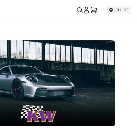
Mein Warenkorb
CH | DE
AP Sportfahrwerke
Weitere Marken
Für Preis-Leistung Fans
Ascher Racing
Simracing Lenkräder
TrackTime
Full-Motion Racing
Simulator
LSD Doors
Lambo Style Doors