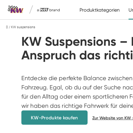
/
Produktkategorien
U
/
KW suspensions
Fahrwerkstechnik
Merchandise
KW suspensions
BBS
Unerreicht seit 1992
Hochwertige Leichtmetallräder
KW Suspensions – F
Tieferlegen
Merchandise
Serienersatz
Bekleidung
Anspruch das richt
Höherlegen
Alle anzeigen
Entdecke die perfekte Balance zwischen 
Fahrwerkszubehör
Fahrzeug. Egal, ob du auf der Suche nac
für den Alltag oder einem sportlicheren Fa
wir haben das richtige Fahrwerk für dein
KW-Produkte kaufen
Zur Website von KW 